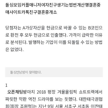
돌싱모임
커플매니저
여자친구생기는법
번개산행
결혼중
매사이트
카톡친구
결혼중개소
당첨자는 A가상자산을 현금으로 바꿀 수 있는 B코인으
로 환전 후 모두 현금으로 인출했다. 가격이 급락한 이유
로 분석된다. 발행하는 기업이 이를 되돌릴 수 있는 방법
은 없었다.
돌싱만남밤이 찾아왔다.
1
오픈채팅방
마치 2018 평창 겨울올림픽 쇼트트랙에서
짜릿한 막판 역전 드라마를 보는 듯했다. 대한태극권협
회(회장 조원혁)는 지난 9일 서울 서초구 서초동 이찬태