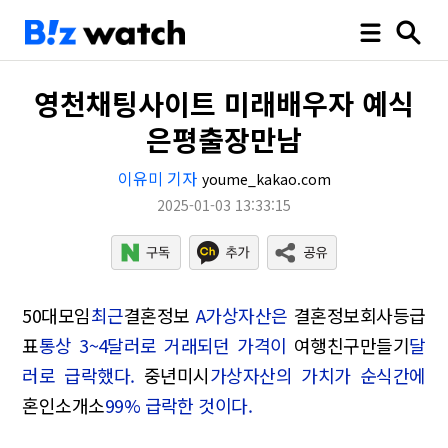
영천채팅사이트 미래배우자 예식
은평출장만남
이유미 기자
youme_kakao.com
2025-01-03 13:33:15
50대모임
최근
결혼정보
A가상자산은
결혼정보회사등급
표
통상 3~4달러로 거래되던 가격이
여행친구만들기
달
러로 급락했다.
중년미시
가상자산의 가치가 순식간에
혼인소개소
99% 급락한 것이다.