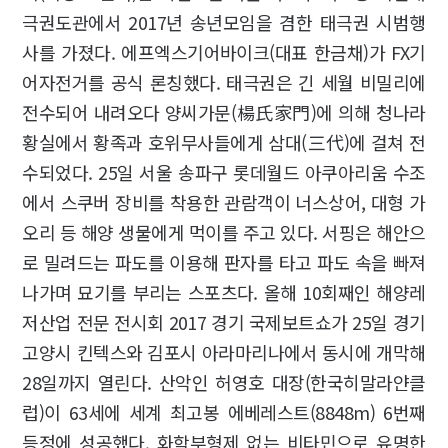
극권도관에서 2017년 송년모임을 겸한 태극권 시범행
사를 가졌다. 에프엑스기어바이크(대표 한금채)가 FX기
어자전거를 공식 론칭했다. 태극권은 긴 세월 비밀리에
전수되어 내려오다 양씨가문(楊氏家門)에 의해 청나라
황실에서 황족과 호위무사들에게 삼대(三代)에 걸쳐 전
수되었다. 25일 서울 송파구 롯데월드 아쿠아리움 수조
에서 스쿠버 장비를 착용한 관람객이 너스상어, 대형 가
오리 등 해양 생물에게 먹이를 주고 있다. 서핑은 해안으
로 밀려드는 파도를 이용해 판자를 타고 파도 속을 빠져
나가며 묘기를 부리는 스포츠다. 올해 10회째인 해양레
저산업 전문 전시회 2017 경기 국제보트쇼가 25일 경기
고양시 킨텍스와 김포시 아라마리나에서 동시에 개막해
28일까지 열린다. 산악인 허영호 대장(한국히말라얀클
럽)이 63세에 세계 최고봉 에베레스트(8848m) 6번째
등정에 성공했다. 화학부형제 없는 비타민으로 유명한