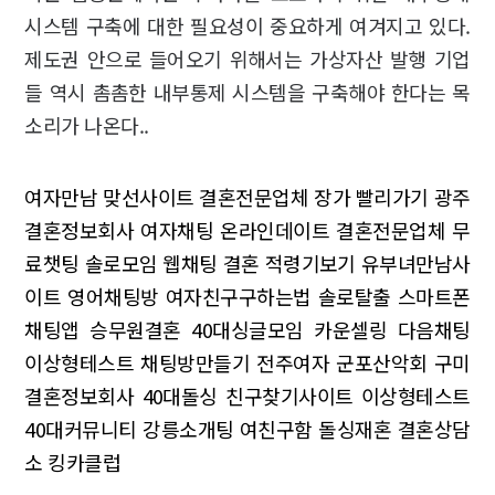
시스템 구축에 대한 필요성이 중요하게 여겨지고 있다.
제도권 안으로 들어오기 위해서는 가상자산 발행 기업
들 역시 촘촘한 내부통제 시스템을 구축해야 한다는 목
소리가 나온다..
여자만남
맞선사이트
결혼전문업체
장가 빨리가기
광주
결혼정보회사
여자채팅
온라인데이트
결혼전문업체
무
료챗팅
솔로모임
웹채팅
결혼 적령기보기
유부녀만남사
이트
영어채팅방
여자친구구하는법
솔로탈출
스마트폰
채팅앱
승무원결혼
40대싱글모임
카운셀링
다음채팅
이상형테스트
채팅방만들기
전주여자
군포산악회
구미
결혼정보회사
40대돌싱
친구찾기사이트
이상형테스트
40대커뮤니티
강릉소개팅
여친구함
돌싱재혼
결혼상담
소
킹카클럽