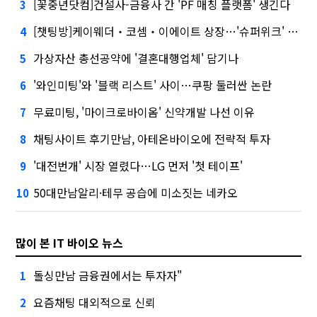
[꽃중년닷컴]건설사-금융사 간 'PF 매칭 플랫폼' 생긴다
3
[챗팅방]케이웨더‧코셈‧이에이트 상장…'슈퍼위크' 열기 이어갈까
4
가상자산 총선공약에 '결혼대행업체' 담기나
5
'와인미팅'와 '블랙 리스트' 사이…쿠팡 둘러싼 논란
6
무료미팅, '마이크로바이옴' 신약개발 나선 이유
7
채팅사이트 후기만남, 아테온바이오에 전략적 투자
8
'대전번개' 시장 열렸다…LG 먼저 '첫 테이프'
9
50대만남알리·테무 공습에 미소짓는 네카오
10
많이 본 IT 바이오 뉴스
돌싱만남 금융권에서는 투자자"
1
요즘채팅 대외적으로 신뢰
2