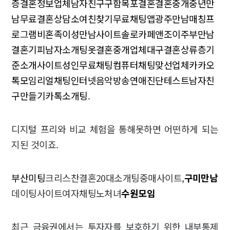
층결혼정보업체
남자친구구함
목포결혼
결혼중개
중년만
남
무료결혼상담소
여친찾기
무료채팅앱
광주만남
매칭프
로그램
비혼족
이성만남사이트
솔로카페
앤조이
주부만남
결혼기피
남자소개팅옷
결혼중개업체
대구결혼
상류층기
준
소개사이트
성인무료채팅
컴퓨터채팅
맞선업체
카카오
톡모임
리얼채팅
인터넷음악방송
연애진단테스트
남자친
구만들기
카톡소개팅
.
디지털 프리와 비교 체험을 통해못하면 어떤하게 되는
지된 것이죠.
부산미팅
크리스찬결혼20대소개팅중매사이트,
구미만남
데이팅사이트여자채팅노처녀
수원모임
최근 금융권에서는 투자자를 보호하기 위한 내부통제