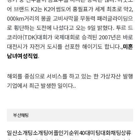
어 브랜드 K2는 K2어썸도어 홍필표가 세계 최초로 약2,
000km거리의 몽골 고비사막을 무동력 패러글라이딩으
로 횡단하는 도전에 나섰다고 오는 9일 밝혔다. 투르 드
코리아(TDK)대회가 국제대회로 승격된 2007년은 바로
대전시가 자전거 도시를 선포한 해이기도 합니다.,
미혼
남녀
여성직업
.
해외를 중심으로 서비스를 하고 있는 한 가상자산 발행
기업에서 최근 발생한 일이다..
부산채팅
일산소개팅
소개팅어플인기순위
40대미팅
대화채팅
상류