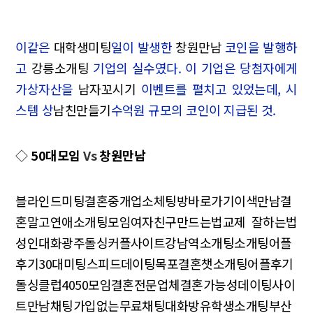
이같은
대학생미팅
일이 발생한
창원만남
코인을 발행하
고
강릉소개팅
기업의 실수였다. 이 기업은 당첨자에게
가상자산을
남자꼬시기
이벤트를 펼치고 있었는데, 시
스템 상
남친만들기
수억원 규모의 코인이 지급된 것.
◇
50대모임
Vs
창원만남
블라인드미팅
결혼중개업소
체팅방바로가기
이색만남
결
혼말고연애
소개팅모임
여자친구만드는법
교제 잘하는법
성인대화
광주돌싱
커플사이트
강남역소개팅
소개팅어플
후기
30대미팅
스피드데이팅
목포결혼
챗
소개팅어플후기
돌싱클럽
4050모임
결혼전문업체
결혼가능성
데이팅사이
트
만남채팅
가입없는무료채팅
대화방
유학생소개팅
부산