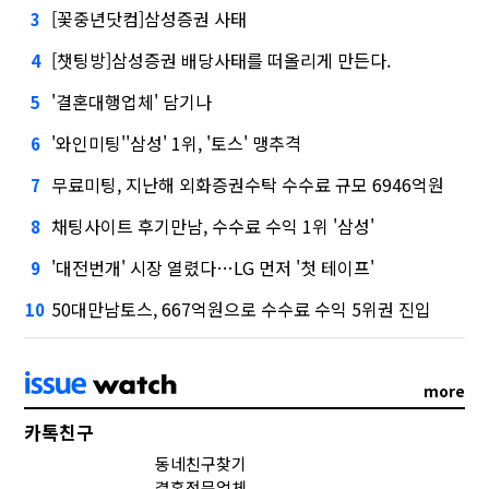
[꽃중년닷컴]삼성증권 사태
3
[챗팅방]삼성증권 배당사태를 떠올리게 만든다.
4
'결혼대행업체' 담기나
5
'와인미팅''삼성' 1위, '토스' 맹추격
6
무료미팅, 지난해 외화증권수탁 수수료 규모 6946억원
7
채팅사이트 후기만남, 수수료 수익 1위 '삼성'
8
'대전번개' 시장 열렸다…LG 먼저 '첫 테이프'
9
50대만남토스, 667억원으로 수수료 수익 5위권 진입
10
more
카톡친구
동네친구찾기
결혼전문업체